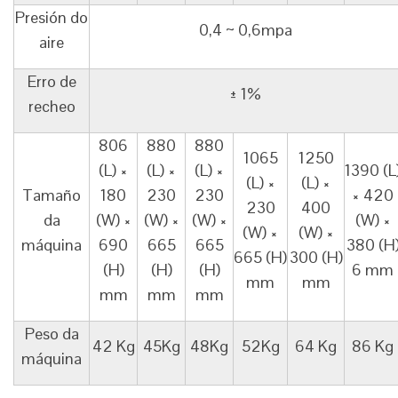
Presión do
0,4 ~ 0,6mpa
aire
Erro de
± 1%
recheo
806
880
880
1065
1250
(L) ×
(L) ×
(L) ×
1390 (L
(L) ×
(L) ×
Tamaño
180
230
230
× 420
230
400
da
(W) ×
(W) ×
(W) ×
(W) ×
(W) ×
(W) ×
máquina
690
665
665
380 (H
665 (H)
300 (H)
(H)
(H)
(H)
6 mm
mm
mm
mm
mm
mm
Peso da
42 Kg
45Kg
48Kg
52Kg
64 Kg
86 Kg
máquina