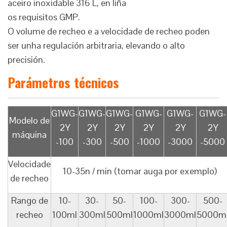
aceiro inoxidable 316 L, en liña
os requisitos GMP.
O volume de recheo e a velocidade de recheo poden
ser unha regulación arbitraria, elevando o alto
precisión.
Parámetros técnicos
G1WG-
G1WG-
G1WG-
G1WG-
G1WG-
G1WG-
Modelo de
2Y
2Y
2Y
2Y
2Y
2Y
máquina
-100
-300
-500
-1000
-3000
-5000
Velocidade
10-35n / min (tomar auga por exemplo)
de recheo
Rango de
10-
30-
50-
100-
300-
500-
recheo
100ml
300ml
500ml
1000ml
3000ml
5000m